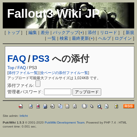
Fallout3 Wiki JP
[
トップ
] [
編集
|
差分
|
バックアップ
(
+
) |
添付
|
リロード
] [
新規
|
一覧
|
検索
|
最終更新
(
+
) |
ヘルプ
|
ログイン
]
FAQ
/
PS3
への添付
Top
/
FAQ
/
PS3
[
添付ファイル一覧
] [
全ページの添付ファイル一覧
]
アップロード可能最大ファイルサイズは 1,024KB です。
添付ファイル:
管理者パスワード:
Site admin:
Irrlicht
PukiWiki 1.5.3
© 2001-2020
PukiWiki Development Team
. Powered by PHP 7.4 : HTML
convert time: 0.001 sec.