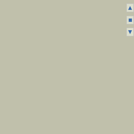
▲
■
▼