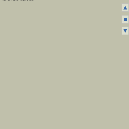
▲
■
▼