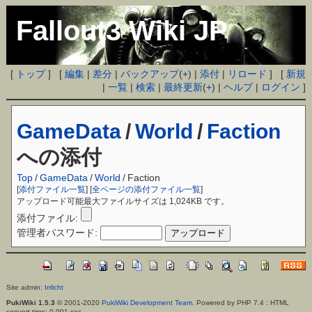
Fallout3 Wiki JP
[
トップ
] [
編集
|
差分
|
バックアップ
(
+
) |
添付
|
リロード
] [
新規
|
一覧
|
検索
|
最終更新
(
+
) |
ヘルプ
|
ログイン
]
GameData
/
World
/
Faction
への添付
Top
/
GameData
/
World
/
Faction
[
添付ファイル一覧
] [
全ページの添付ファイル一覧
]
アップロード可能最大ファイルサイズは 1,024KB です。
添付ファイル:
管理者パスワード:
Site admin:
Irrlicht
PukiWiki 1.5.3
© 2001-2020
PukiWiki Development Team
. Powered by PHP 7.4 : HTML
convert time: 0.001 sec.