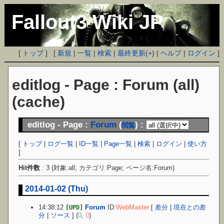
Fallout3 Wiki JP
[
トップ
] [
新規
|
一覧
|
検索
|
最終更新
(
+
) |
ヘルプ
|
ログイン
]
editlog - Page : Forum (all)
(cache)
editlog - Page :
Forum
(
) :
閲覧
[
トップ
|
ログ一覧
|
ID一覧
|
Page一覧
|
検索
|
ログイン
|
使い方
]
Hit件数
: 3 (対象:all; カテゴリ:Page; ページ名:Forum)
2014-01-02 (Thu)
14:38:12
Forum
ID:
WebMaster
[
差分
|
現在との差
[UPD]
分
|
ソース
] (
0
,
0
)