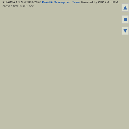
PukiWiki 1.5.3
© 2001-2020
PukiWiki Development Team
. Powered by PHP 7.4 : HTML
▲
convert time: 0.002 sec.
■
▼