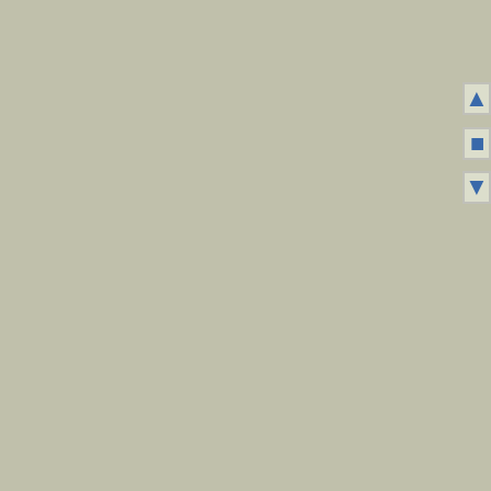
▲
■
▼