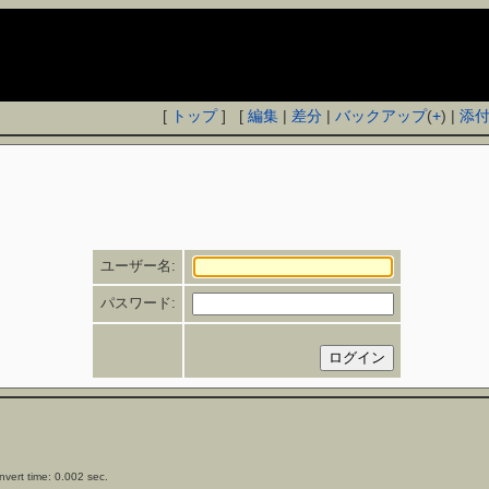
[
トップ
] [
編集
|
差分
|
バックアップ
(
+
) |
添
ユーザー名:
パスワード:
vert time: 0.002 sec.