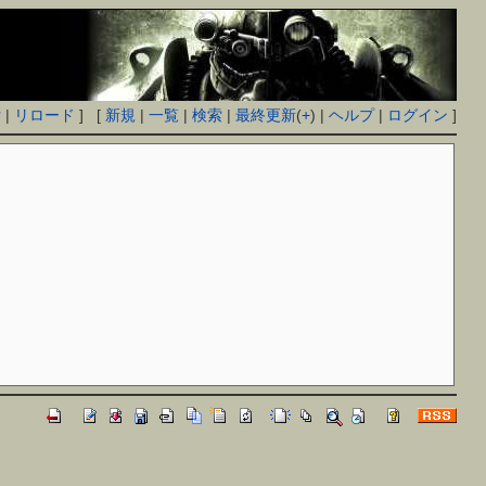
付
|
リロード
] [
新規
|
一覧
|
検索
|
最終更新
(
+
) |
ヘルプ
|
ログイン
]