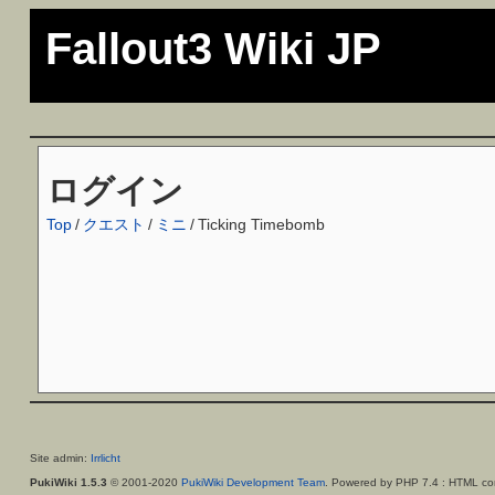
Fallout3 Wiki JP
ログイン
Top
/
クエスト
/
ミニ
/
Ticking Timebomb
Site admin:
Irrlicht
PukiWiki 1.5.3
© 2001-2020
PukiWiki Development Team
. Powered by PHP 7.4 : HTML con