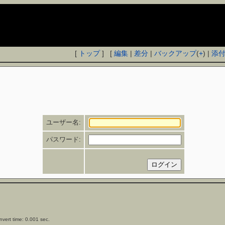
[
トップ
] [
編集
|
差分
|
バックアップ
(
+
) |
添
ユーザー名:
パスワード:
vert time: 0.001 sec.