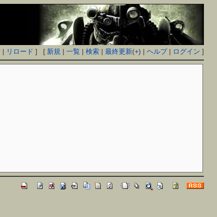
付
|
リロード
] [
新規
|
一覧
|
検索
|
最終更新
(
+
) |
ヘルプ
|
ログイン
]