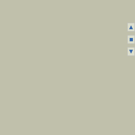
▲
■
▼