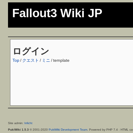
Fallout3 Wiki JP
ログイン
Top
/
クエスト
/
ミニ
/
template
Site admin:
Irrlicht
PukiWiki 1.5.3
© 2001-2020
PukiWiki Development Team
. Powered by PHP 7.4 : HTML con