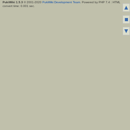
PukiWiki 1.5.3
© 2001-2020
PukiWiki Development Team
. Powered by PHP 7.4 : HTML
▲
convert time: 0.001 sec.
■
▼