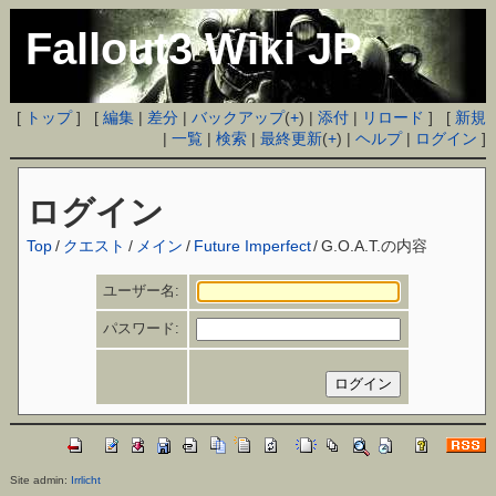
Fallout3 Wiki JP
[
トップ
] [
編集
|
差分
|
バックアップ
(
+
) |
添付
|
リロード
] [
新規
|
一覧
|
検索
|
最終更新
(
+
) |
ヘルプ
|
ログイン
]
ログイン
Top
/
クエスト
/
メイン
/
Future Imperfect
/
G.O.A.T.の内容
ユーザー名:
パスワード:
Site admin:
Irrlicht