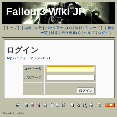
Fallout3 Wiki JP
[
トップ
] [
編集
|
差分
|
バックアップ
(
+
) |
添付
|
リロード
] [
新規
|
一覧
|
検索
|
最終更新
(
+
) |
ヘルプ
|
ログイン
]
ログイン
Top
/
パフォーマンス
/
PS3
ユーザー名:
パスワード:
Site admin:
Irrlicht