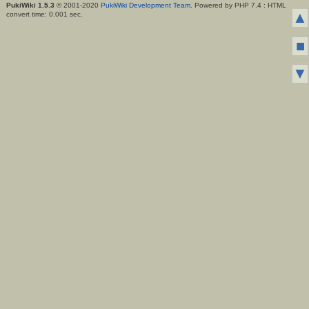
PukiWiki 1.5.3
© 2001-2020
PukiWiki Development Team
. Powered by PHP 7.4 : HTML
▲
convert time: 0.001 sec.
■
▼