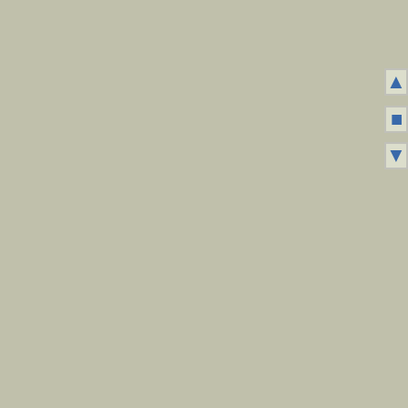
▲
■
▼