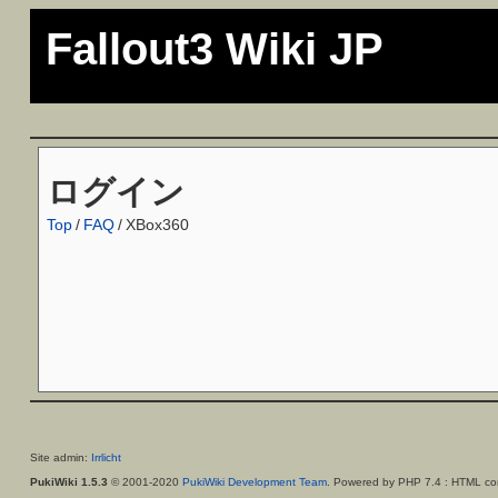
Fallout3 Wiki JP
ログイン
Top
/
FAQ
/
XBox360
Site admin:
Irrlicht
PukiWiki 1.5.3
© 2001-2020
PukiWiki Development Team
. Powered by PHP 7.4 : HTML con