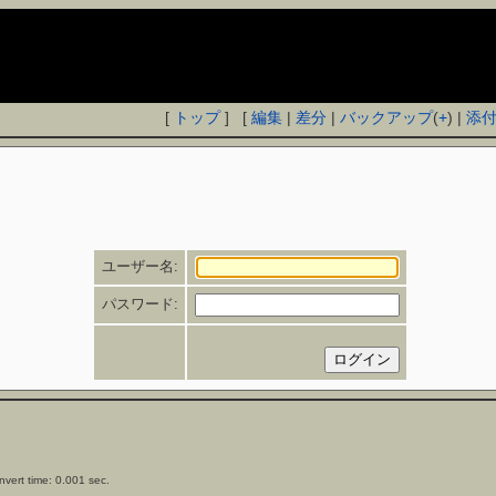
[
トップ
] [
編集
|
差分
|
バックアップ
(
+
) |
添
ユーザー名:
パスワード:
vert time: 0.001 sec.