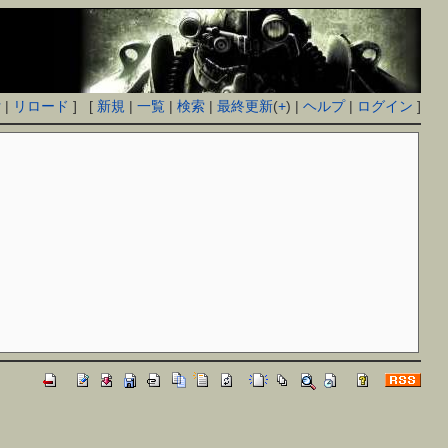
付
|
リロード
] [
新規
|
一覧
|
検索
|
最終更新
(
+
) |
ヘルプ
|
ログイン
]