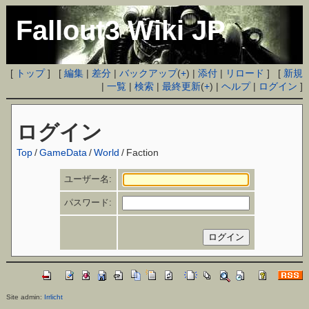
Fallout3 Wiki JP
[
トップ
] [
編集
|
差分
|
バックアップ
(
+
) |
添付
|
リロード
] [
新規
|
一覧
|
検索
|
最終更新
(
+
) |
ヘルプ
|
ログイン
]
ログイン
Top
/
GameData
/
World
/
Faction
ユーザー名:
パスワード:
Site admin:
Irrlicht