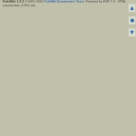
PukiWiki 1.5.3
© 2001-2020
PukiWiki Development Team
. Powered by PHP 7.4 : HTML
convert time: 0.001 sec.
▲
■
▼