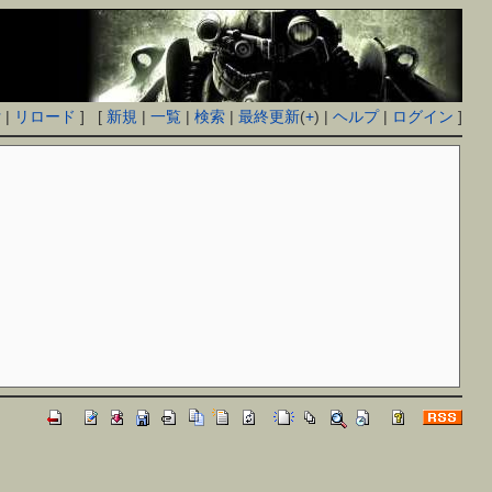
付
|
リロード
] [
新規
|
一覧
|
検索
|
最終更新
(
+
) |
ヘルプ
|
ログイン
]