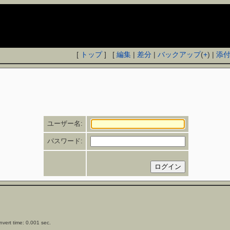
[
トップ
] [
編集
|
差分
|
バックアップ
(
+
) |
添
ユーザー名:
パスワード:
vert time: 0.001 sec.