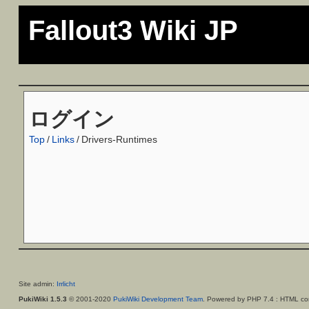
Fallout3 Wiki JP
ログイン
Top
/
Links
/
Drivers-Runtimes
Site admin:
Irrlicht
PukiWiki 1.5.3
© 2001-2020
PukiWiki Development Team
. Powered by PHP 7.4 : HTML con