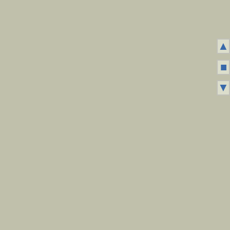
▲
■
▼