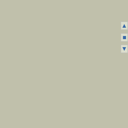
▲
■
▼