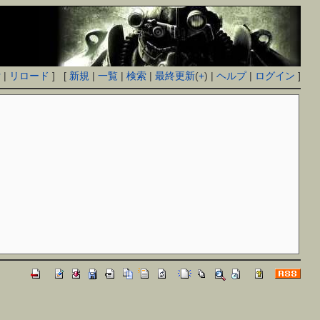
付
|
リロード
] [
新規
|
一覧
|
検索
|
最終更新
(
+
) |
ヘルプ
|
ログイン
]