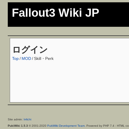
Fallout3 Wiki JP
ログイン
Top
/
MOD
/
Skill・Perk
Site admin:
Irrlicht
PukiWiki 1.5.3
© 2001-2020
PukiWiki Development Team
. Powered by PHP 7.4 : HTML con