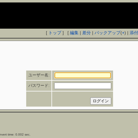
[
トップ
] [
編集
|
差分
|
バックアップ
(
+
) |
添
ユーザー名:
パスワード:
vert time: 0.002 sec.