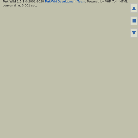
PukiWiki 1.5.3
© 2001-2020
PukiWiki Development Team
. Powered by PHP 7.4 : HTML
convert time: 0.001 sec.
▲
■
▼