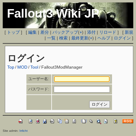
Fallout3 Wiki JP
[
トップ
] [
編集
|
差分
|
バックアップ
(
+
) |
添付
|
リロード
] [
新規
|
一覧
|
検索
|
最終更新
(
+
) |
ヘルプ
|
ログイン
]
ログイン
Top
/
MOD
/
Tool
/
Fallout3ModManager
ユーザー名:
パスワード:
Site admin:
Irrlicht