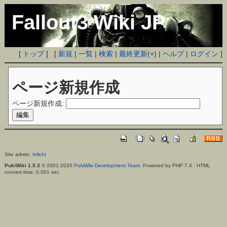
Fallout3 Wiki JP
[
トップ
] [
新規
|
一覧
|
検索
|
最終更新
(
+
) |
ヘルプ
|
ログイン
]
ページ新規作成
ページ新規作成:
Site admin:
Irrlicht
PukiWiki 1.5.3
© 2001-2020
PukiWiki Development Team
. Powered by PHP 7.4 : HTML
convert time: 0.001 sec.