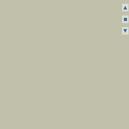
▲
■
▼