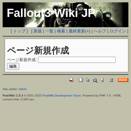
Fallout3 Wiki JP
[
トップ
] [
新規
|
一覧
|
検索
|
最終更新
(
+
) |
ヘルプ
|
ログイン
]
ページ新規作成
ページ新規作成:
Site admin:
Irrlicht
PukiWiki 1.5.3
© 2001-2020
PukiWiki Development Team
. Powered by PHP 7.4 : HTML
convert time: 0.000 sec.