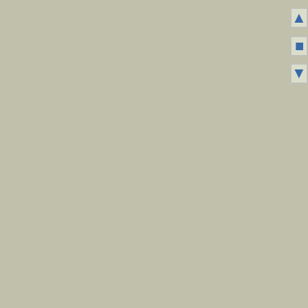
▲
■
▼