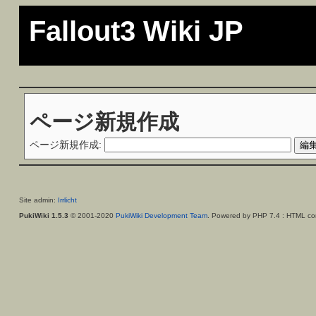
Fallout3 Wiki JP
ページ新規作成
ページ新規作成:
Site admin:
Irrlicht
PukiWiki 1.5.3
© 2001-2020
PukiWiki Development Team
. Powered by PHP 7.4 : HTML con