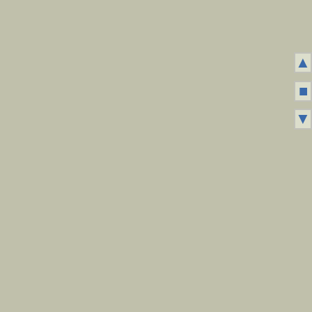
▲
■
▼