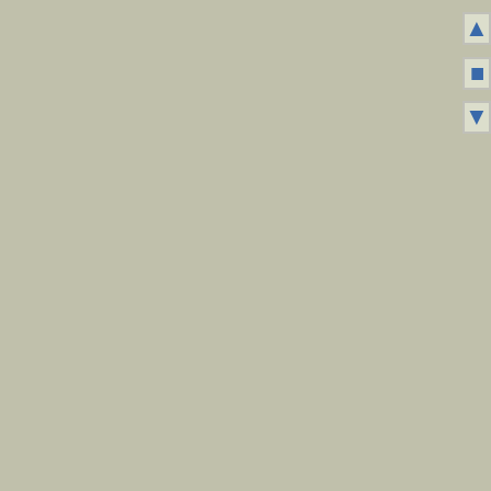
▲
■
▼