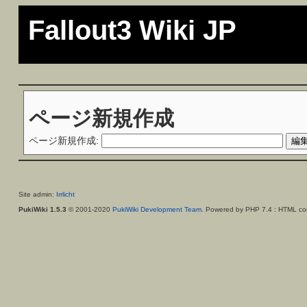
Fallout3 Wiki JP
ページ新規作成
ページ新規作成:
Site admin:
Irrlicht
PukiWiki 1.5.3
© 2001-2020
PukiWiki Development Team
. Powered by PHP 7.4 : HTML con