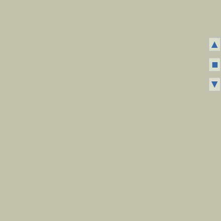
▲
■
▼