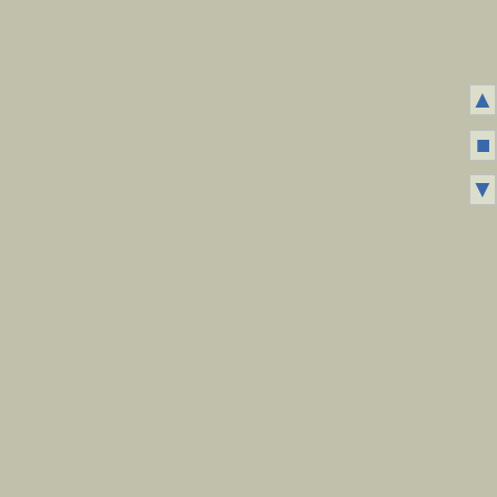
▲
■
▼