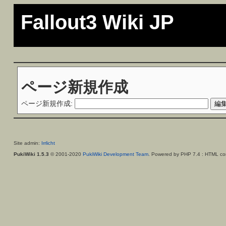
Fallout3 Wiki JP
ページ新規作成
ページ新規作成:
Site admin:
Irrlicht
PukiWiki 1.5.3
© 2001-2020
PukiWiki Development Team
. Powered by PHP 7.4 : HTML con