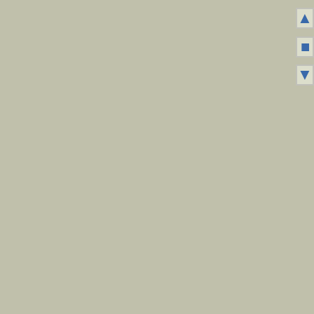
▲
■
▼