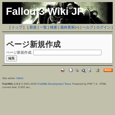
Fallout3 Wiki JP
[
トップ
] [
新規
|
一覧
|
検索
|
最終更新
(
+
) |
ヘルプ
|
ログイン
]
ページ新規作成
ページ新規作成:
Site admin:
Irrlicht
PukiWiki 1.5.3
© 2001-2020
PukiWiki Development Team
. Powered by PHP 7.4 : HTML
convert time: 0.002 sec.