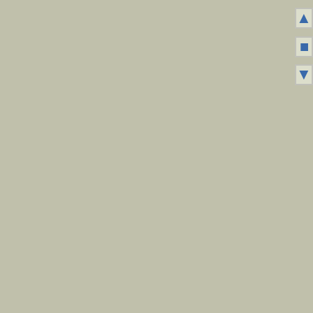
▲
■
▼