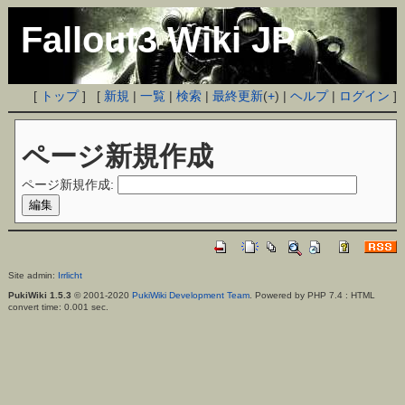
Fallout3 Wiki JP
[
トップ
] [
新規
|
一覧
|
検索
|
最終更新
(
+
) |
ヘルプ
|
ログイン
]
ページ新規作成
ページ新規作成:
Site admin:
Irrlicht
PukiWiki 1.5.3
© 2001-2020
PukiWiki Development Team
. Powered by PHP 7.4 : HTML
convert time: 0.001 sec.