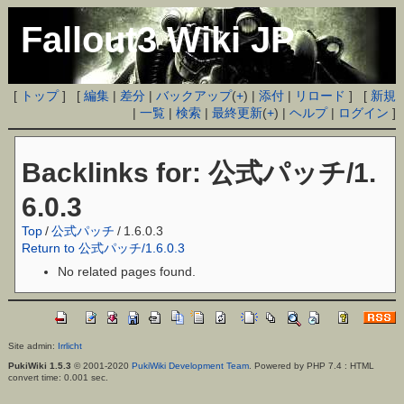
Fallout3 Wiki JP
[
トップ
] [
編集
|
差分
|
バックアップ
(
+
) |
添付
|
リロード
] [
新規
|
一覧
|
検索
|
最終更新
(
+
) |
ヘルプ
|
ログイン
]
Backlinks for: 公式パッチ/1.
6.0.3
Top
/
公式パッチ
/
1.6.0.3
Return to 公式パッチ/1.6.0.3
No related pages found.
Site admin:
Irrlicht
PukiWiki 1.5.3
© 2001-2020
PukiWiki Development Team
. Powered by PHP 7.4 : HTML
convert time: 0.001 sec.