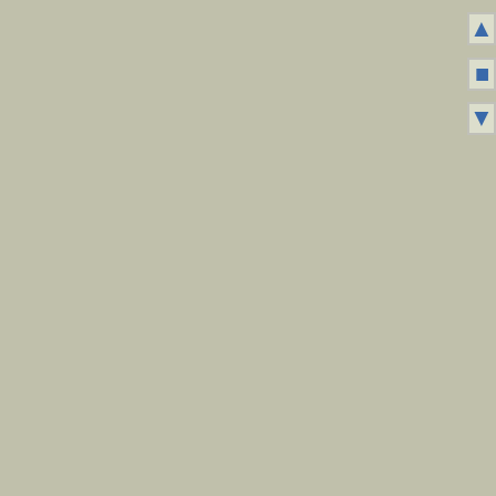
▲
■
▼