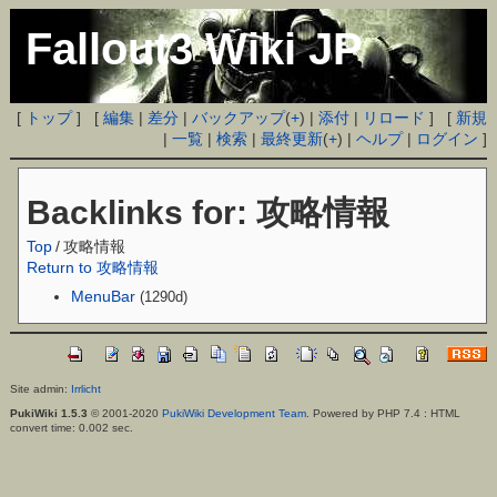
Fallout3 Wiki JP
[
トップ
] [
編集
|
差分
|
バックアップ
(
+
) |
添付
|
リロード
] [
新規
|
一覧
|
検索
|
最終更新
(
+
) |
ヘルプ
|
ログイン
]
Backlinks for: 攻略情報
Top
/
攻略情報
Return to 攻略情報
MenuBar
(1290d)
Site admin:
Irrlicht
PukiWiki 1.5.3
© 2001-2020
PukiWiki Development Team
. Powered by PHP 7.4 : HTML
convert time: 0.002 sec.