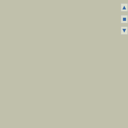
▲
■
▼