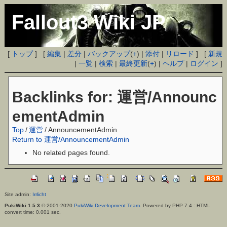
Fallout3 Wiki JP
[
トップ
] [
編集
|
差分
|
バックアップ
(
+
) |
添付
|
リロード
] [
新規
|
一覧
|
検索
|
最終更新
(
+
) |
ヘルプ
|
ログイン
]
Backlinks for: 運営/Announc
ementAdmin
Top
/
運営
/
AnnouncementAdmin
Return to 運営/AnnouncementAdmin
No related pages found.
Site admin:
Irrlicht
PukiWiki 1.5.3
© 2001-2020
PukiWiki Development Team
. Powered by PHP 7.4 : HTML
convert time: 0.001 sec.