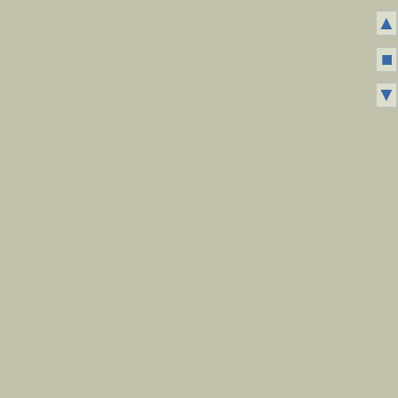
▲
■
▼