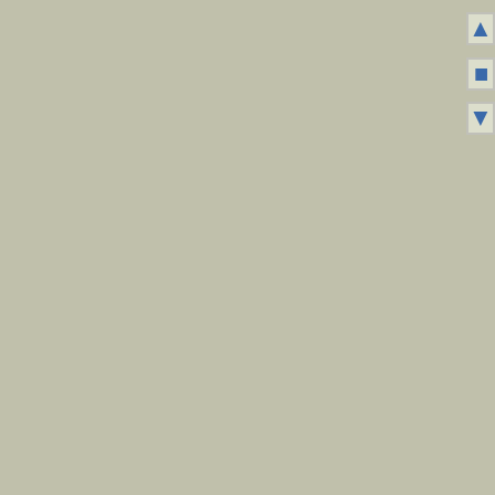
▲
■
▼