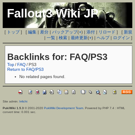
Fallout3 Wiki JP
[
トップ
] [
編集
|
差分
|
バックアップ
(
+
) |
添付
|
リロード
] [
新規
|
一覧
|
検索
|
最終更新
(
+
) |
ヘルプ
|
ログイン
]
Backlinks for: FAQ/PS3
Top
/
FAQ
/
PS3
Return to FAQ/PS3
No related pages found.
Site admin:
Irrlicht
PukiWiki 1.5.3
© 2001-2020
PukiWiki Development Team
. Powered by PHP 7.4 : HTML
convert time: 0.001 sec.