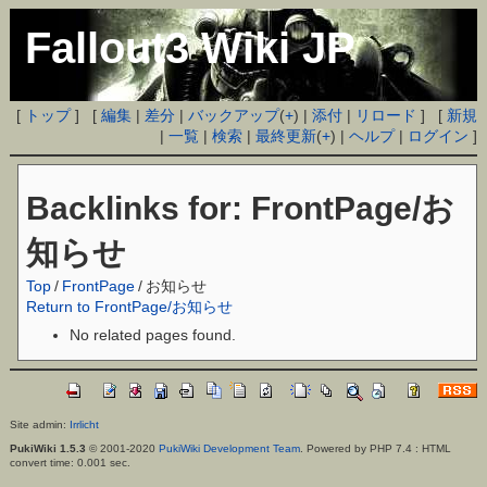
Fallout3 Wiki JP
[
トップ
] [
編集
|
差分
|
バックアップ
(
+
) |
添付
|
リロード
] [
新規
|
一覧
|
検索
|
最終更新
(
+
) |
ヘルプ
|
ログイン
]
Backlinks for: FrontPage/お
知らせ
Top
/
FrontPage
/
お知らせ
Return to FrontPage/お知らせ
No related pages found.
Site admin:
Irrlicht
PukiWiki 1.5.3
© 2001-2020
PukiWiki Development Team
. Powered by PHP 7.4 : HTML
convert time: 0.001 sec.