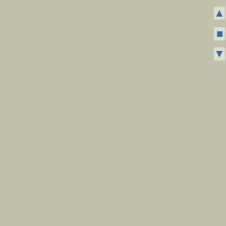
▲
■
▼