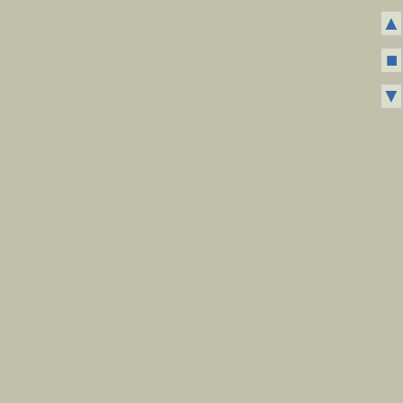
▲
■
▼