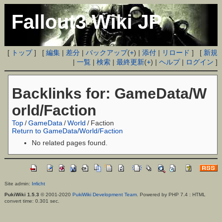
Fallout3 Wiki JP
[
トップ
] [
編集
|
差分
|
バックアップ
(
+
) |
添付
|
リロード
] [
新規
|
一覧
|
検索
|
最終更新
(
+
) |
ヘルプ
|
ログイン
]
Backlinks for: GameData/W
orld/Faction
Top
/
GameData
/
World
/
Faction
Return to GameData/World/Faction
No related pages found.
Site admin:
Irrlicht
PukiWiki 1.5.3
© 2001-2020
PukiWiki Development Team
. Powered by PHP 7.4 : HTML
convert time: 0.301 sec.