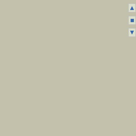
▲
■
▼