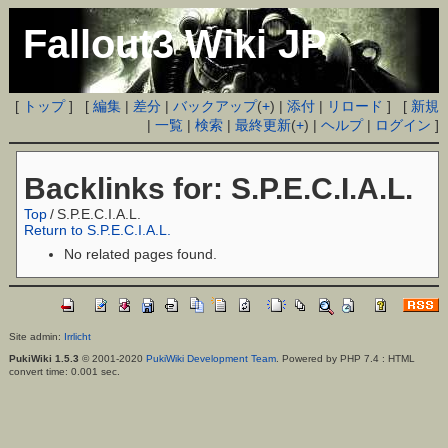
Fallout3 Wiki JP
[
トップ
] [
編集
|
差分
|
バックアップ
(
+
) |
添付
|
リロード
] [
新規
|
一覧
|
検索
|
最終更新
(
+
) |
ヘルプ
|
ログイン
]
Backlinks for: S.P.E.C.I.A.L.
Top
/
S.P.E.C.I.A.L.
Return to S.P.E.C.I.A.L.
No related pages found.
Site admin:
Irrlicht
PukiWiki 1.5.3
© 2001-2020
PukiWiki Development Team
. Powered by PHP 7.4 : HTML
convert time: 0.001 sec.