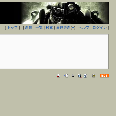
[
トップ
] [
新規
|
一覧
|
検索
|
最終更新
(
+
) |
ヘルプ
|
ログイン
]