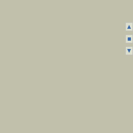
▲
■
▼