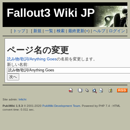
Fallout3 Wiki JP
[
トップ
] [
新規
|
一覧
|
検索
|
最終更新
(
+
) |
ヘルプ
|
ログイン
]
ページ名の変更
読み物/歌詞/Anything Goes
の名前を変更します。
新しい名前:
Site admin:
Irrlicht
PukiWiki 1.5.3
© 2001-2020
PukiWiki Development Team
. Powered by PHP 7.4 : HTML
convert time: 0.011 sec.