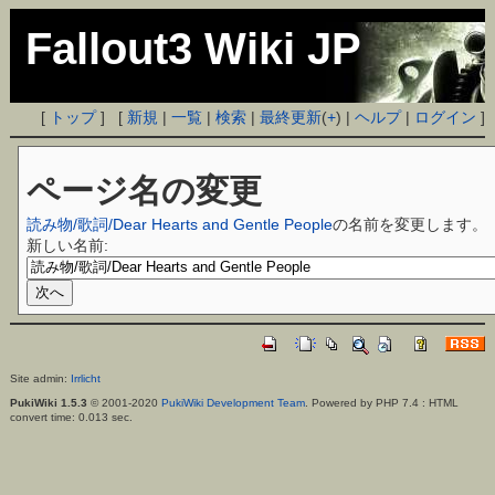
Fallout3 Wiki JP
[
トップ
] [
新規
|
一覧
|
検索
|
最終更新
(
+
) |
ヘルプ
|
ログイン
]
ページ名の変更
読み物/歌詞/Dear Hearts and Gentle People
の名前を変更します。
新しい名前:
Site admin:
Irrlicht
PukiWiki 1.5.3
© 2001-2020
PukiWiki Development Team
. Powered by PHP 7.4 : HTML
convert time: 0.013 sec.