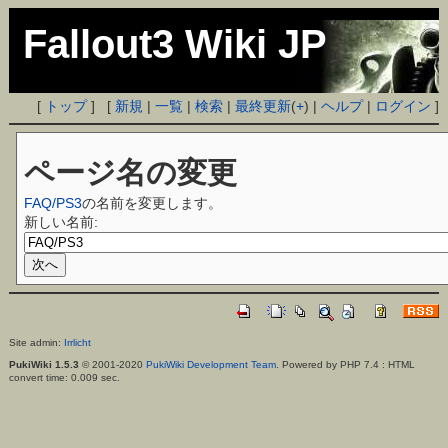
Fallout3 Wiki JP
[
トップ
] [
新規
|
一覧
|
検索
|
最終更新
(
+
) |
ヘルプ
|
ログイン
]
ページ名の変更
FAQ/PS3
の名前を変更します。
新しい名前:
Site admin:
Irrlicht
PukiWiki 1.5.3
© 2001-2020
PukiWiki Development Team
. Powered by PHP 7.4 : HTML
convert time: 0.009 sec.