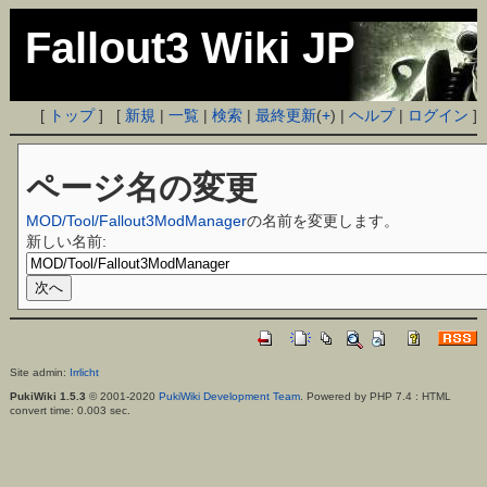
Fallout3 Wiki JP
[
トップ
] [
新規
|
一覧
|
検索
|
最終更新
(
+
) |
ヘルプ
|
ログイン
]
ページ名の変更
MOD/Tool/Fallout3ModManager
の名前を変更します。
新しい名前:
Site admin:
Irrlicht
PukiWiki 1.5.3
© 2001-2020
PukiWiki Development Team
. Powered by PHP 7.4 : HTML
convert time: 0.003 sec.