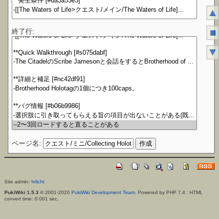
▲
■
終了行:
▼
ページ名:
Site admin:
Irrlicht
PukiWiki 1.5.3
© 2001-2020
PukiWiki Development Team
. Powered by PHP 7.4 : HTML
convert time: 0.001 sec.