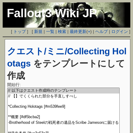
Fallout3 Wiki JP
[
トップ
] [
新規
|
一覧
|
検索
|
最終更新
(
+
) |
ヘルプ
|
ログイン
]
クエスト/ミニ/Collecting Hol
otags
をテンプレートにして
作成
開始行: