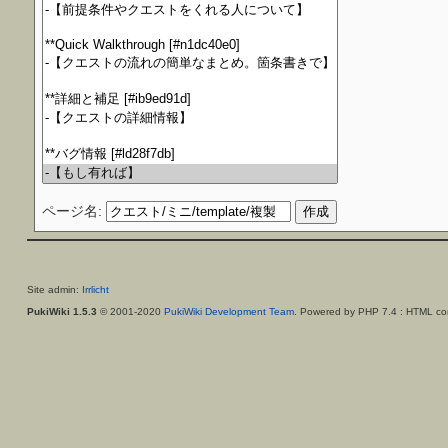
ページ名:
Site admin:
Irrlicht
PukiWiki 1.5.3
© 2001-2020
PukiWiki Development Team
. Powered by PHP 7.4 : HTML con