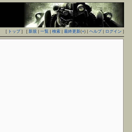
[
トップ
] [
新規
|
一覧
|
検索
|
最終更新
(
+
) |
ヘルプ
|
ログイン
]