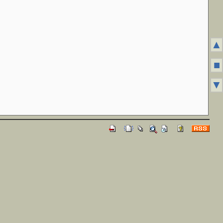
▲
■
▼