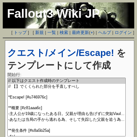
Fallout3 Wiki JP
[
トップ
] [
新規
|
一覧
|
検索
|
最終更新
(
+
) |
ヘルプ
|
ログイン
]
クエスト/メイン/Escape!
を
テンプレートにして作成
開始行: