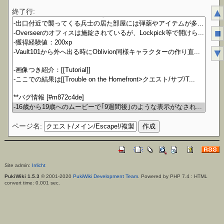
▲
終了行:
■
▼
ページ名:
Site admin:
Irrlicht
PukiWiki 1.5.3
© 2001-2020
PukiWiki Development Team
. Powered by PHP 7.4 : HTML
convert time: 0.001 sec.