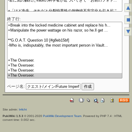
▲
■
終了行:
▼
ページ名:
Site admin:
Irrlicht
PukiWiki 1.5.3
© 2001-2020
PukiWiki Development Team
. Powered by PHP 7.4 : HTML
convert time: 0.002 sec.