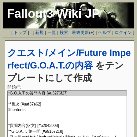
Fallout3 Wiki JP
[
トップ
] [
新規
|
一覧
|
検索
|
最終更新
(
+
) |
ヘルプ
|
ログイン
]
クエスト/メイン/Future Impe
rfect/G.O.A.T.の内容
をテン
プレートにして作成
開始行: