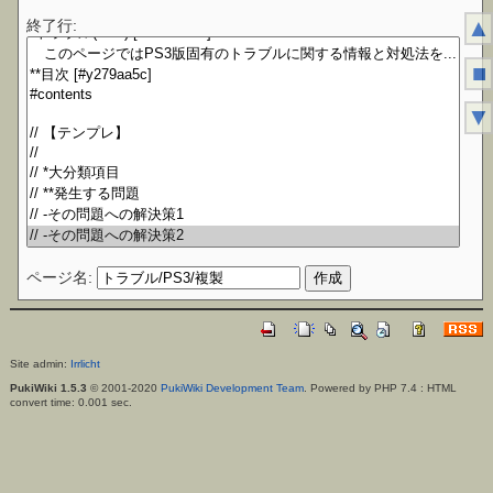
▲
終了行:
■
▼
ページ名:
Site admin:
Irrlicht
PukiWiki 1.5.3
© 2001-2020
PukiWiki Development Team
. Powered by PHP 7.4 : HTML
convert time: 0.001 sec.