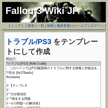
Fallout3 Wiki JP
[
トップ
] [
新規
|
一覧
|
検索
|
最終更新
(
+
) |
ヘルプ
|
ログイン
]
トラブル/PS3
をテンプレー
トにして作成
開始行: