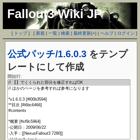
Fallout3 Wiki JP
[
トップ
] [
新規
|
一覧
|
検索
|
最終更新
(
+
) |
ヘルプ
|
ログイン
]
公式パッチ/1.6.0.3
をテンプ
レートにして作成
開始行: