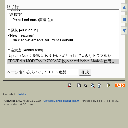
▲
終了行:
■
▼
ページ名:
Site admin:
Irrlicht
PukiWiki 1.5.3
© 2001-2020
PukiWiki Development Team
. Powered by PHP 7.4 : HTML
convert time: 0.001 sec.