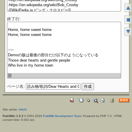
▲
■
終了行:
▼
ページ名:
Site admin:
Irrlicht
PukiWiki 1.5.3
© 2001-2020
PukiWiki Development Team
. Powered by PHP 7.4 : HTML
convert time: 0.002 sec.