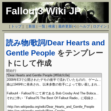
Fallout3 Wiki JP
[
トップ
] [
新規
|
一覧
|
検索
|
最終更新
(
+
) |
ヘルプ
|
ログイン
]
読み物/歌詞/Dear Hearts and
Gentle People
をテンプレー
トにして作成
開始行: