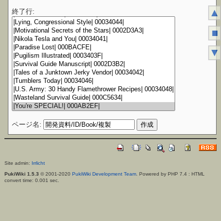
▲
終了行:
■
▼
ページ名:
Site admin:
Irrlicht
PukiWiki 1.5.3
© 2001-2020
PukiWiki Development Team
. Powered by PHP 7.4 : HTML
convert time: 0.001 sec.