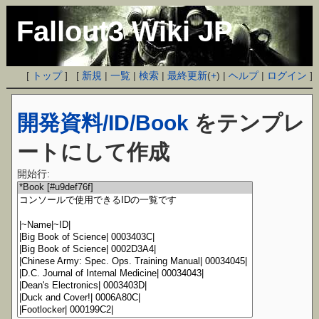
Fallout3 Wiki JP
[
トップ
] [
新規
|
一覧
|
検索
|
最終更新
(
+
) |
ヘルプ
|
ログイン
]
開発資料/ID/Book
をテンプレ
ートにして作成
開始行: