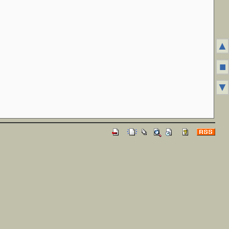
▲
■
▼