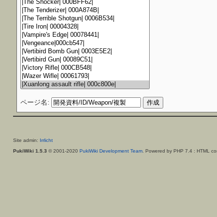
ページ名:
Site admin:
Irrlicht
PukiWiki 1.5.3
© 2001-2020
PukiWiki Development Team
. Powered by PHP 7.4 : HTML con