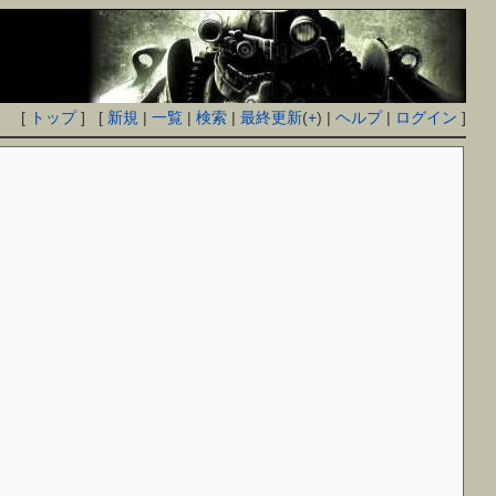
[
トップ
] [
新規
|
一覧
|
検索
|
最終更新
(
+
) |
ヘルプ
|
ログイン
]