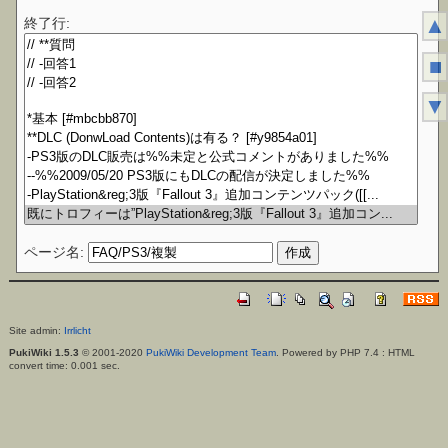
▲
終了行:
■
▼
ページ名:
Site admin:
Irrlicht
PukiWiki 1.5.3
© 2001-2020
PukiWiki Development Team
. Powered by PHP 7.4 : HTML
convert time: 0.001 sec.