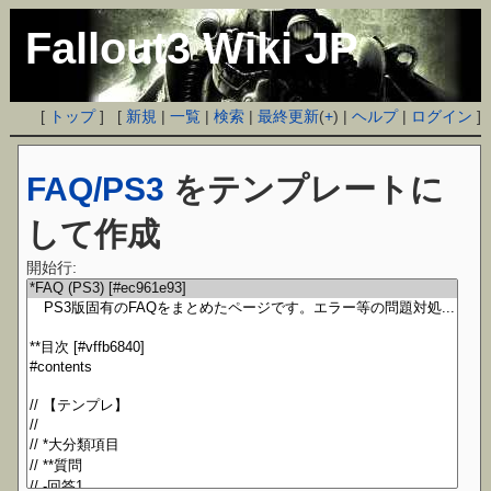
Fallout3 Wiki JP
[
トップ
] [
新規
|
一覧
|
検索
|
最終更新
(
+
) |
ヘルプ
|
ログイン
]
FAQ/PS3
をテンプレートに
して作成
開始行: