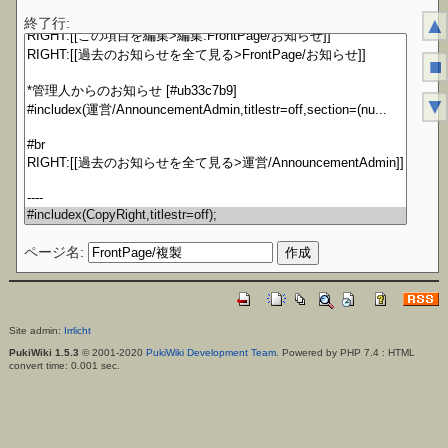
▲
終了行:
■
▼
ページ名:
Site admin:
Irrlicht
PukiWiki 1.5.3
© 2001-2020
PukiWiki Development Team
. Powered by PHP 7.4 : HTML
convert time: 0.001 sec.