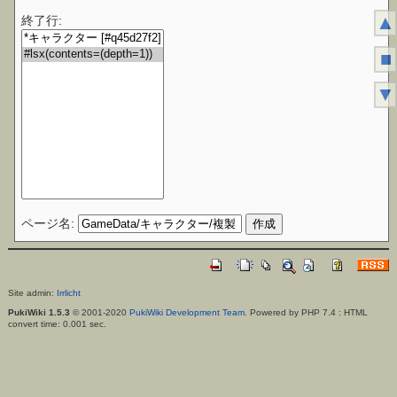
▲
終了行:
■
▼
ページ名:
Site admin:
Irrlicht
PukiWiki 1.5.3
© 2001-2020
PukiWiki Development Team
. Powered by PHP 7.4 : HTML
convert time: 0.001 sec.