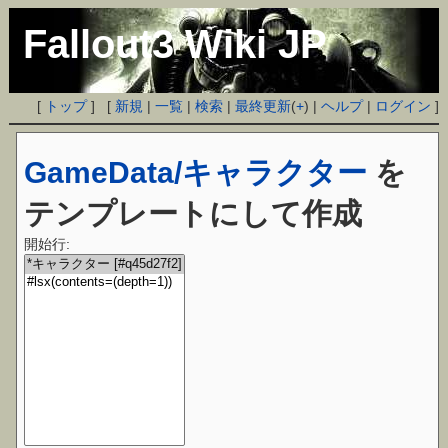
Fallout3 Wiki JP
[
トップ
] [
新規
|
一覧
|
検索
|
最終更新
(
+
) |
ヘルプ
|
ログイン
]
GameData/キャラクター
を
テンプレートにして作成
開始行: