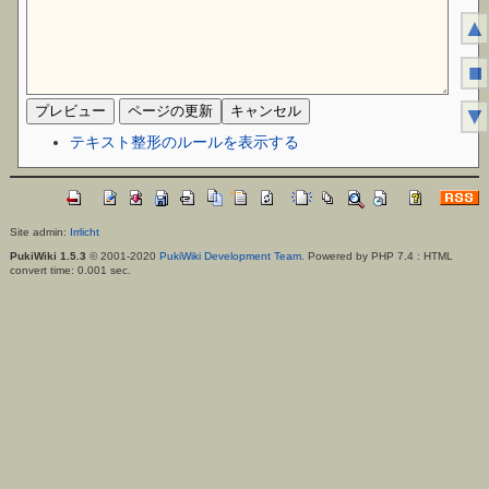
▲
■
▼
テキスト整形のルールを表示する
Site admin:
Irrlicht
PukiWiki 1.5.3
© 2001-2020
PukiWiki Development Team
. Powered by PHP 7.4 : HTML
convert time: 0.001 sec.