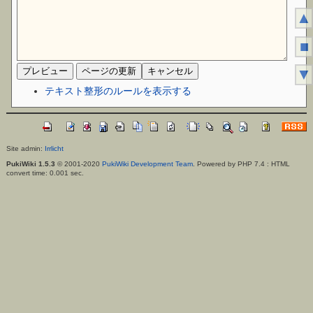
▲
■
▼
テキスト整形のルールを表示する
Site admin:
Irrlicht
PukiWiki 1.5.3
© 2001-2020
PukiWiki Development Team
. Powered by PHP 7.4 : HTML
convert time: 0.001 sec.