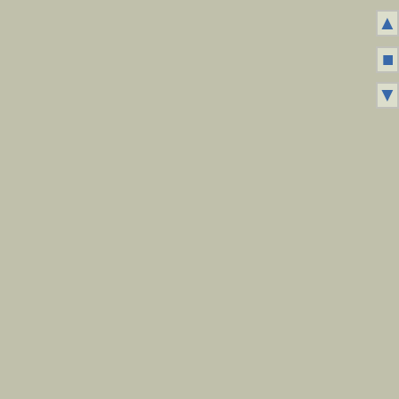
▲
■
▼