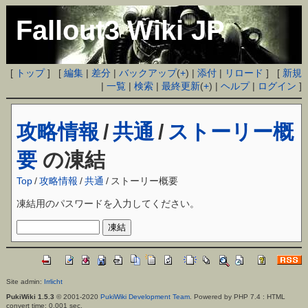
Fallout3 Wiki JP
[
トップ
] [
編集
|
差分
|
バックアップ
(
+
) |
添付
|
リロード
] [
新規
|
一覧
|
検索
|
最終更新
(
+
) |
ヘルプ
|
ログイン
]
攻略情報
/
共通
/
ストーリー概
要
の凍結
Top
/
攻略情報
/
共通
/
ストーリー概要
凍結用のパスワードを入力してください。
Site admin:
Irrlicht
PukiWiki 1.5.3
© 2001-2020
PukiWiki Development Team
. Powered by PHP 7.4 : HTML
convert time: 0.001 sec.