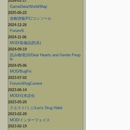
2026-01-17
GameData/World/Map
2025-06-22
攻略情報/PC/コンソール
2024-12-26
Forum/6
2024-11-06
MOD/装備品(防具)
2024-09-19
読み物/歌詞/Dear Hearts and Gentle Peop
le
2024-05-06
MOD/BugFix
2023-07-02
Forum/4/logCurrent
2023-06-14
MOD/日本語化
2023-05-20
クエスト/ミニ/Leo's Drug Habit
2023-02-28
MOD/インターフェイス
2023-02-19