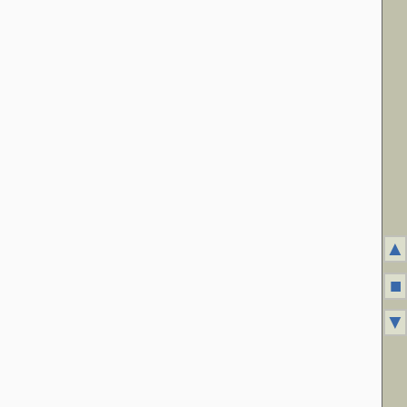
▲
■
▼