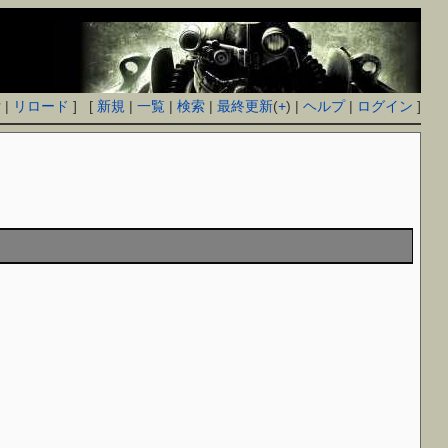
付
|
リロード
] [
新規
|
一覧
|
検索
|
最終更新
(
+
) |
ヘルプ
|
ログイン
]