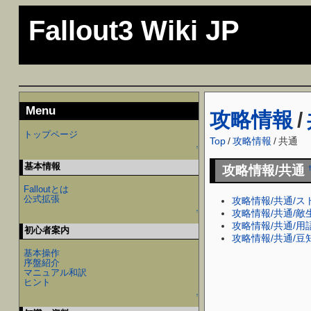
Fallout3 Wiki JP
Menu
攻略情報
/
トップページ
Top
/
攻略情報
/
共通
↑
基本情報
攻略情報/共通
Falloutとは
公式拡張
攻略情報/共通/
攻略情報/共通/
↑
攻略情報/共通/用
初心者案内
攻略情報/共通/豆
基本操作
序盤紹介
マニュアル和訳
ヒント
↑