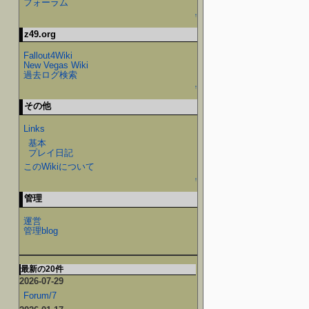
フォーラム
↑
z49.org
Fallout4Wiki
New Vegas Wiki
過去ログ検索
↑
その他
Links
基本
プレイ日記
このWikiについて
↑
管理
運営
管理blog
最新の20件
2026-07-29
Forum/7