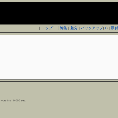
[
トップ
] [
編集
|
差分
|
バックアップ
(
+
) |
添
vert time: 0.009 sec.