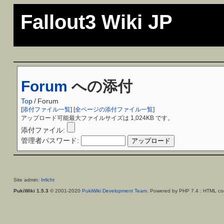
Fallout3 Wiki JP
Forum
への添付
Top
/
Forum
[
添付ファイル一覧
] [
全ページの添付ファイル一覧
]
アップロード可能最大ファイルサイズは 1,024KB です。
添付ファイル:
管理者パスワード:
Site admin:
Irrlicht
PukiWiki 1.5.3
© 2001-2020
PukiWiki Development Team
. Powered by PHP 7.4 : HTML con