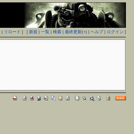
付
|
リロード
] [
新規
|
一覧
|
検索
|
最終更新
(
+
) |
ヘルプ
|
ログイン
]