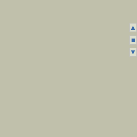
▲
■
▼